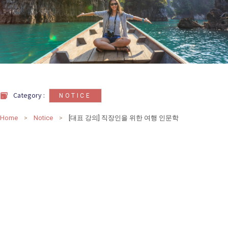
카
테
고
리
칼럼
92
인터뷰
3
Category :
NOTICE
Home
Notice
[대표 강의] 직장인을 위한 여행 인문학