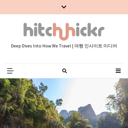
Skip
Skip
to
to
content
content
Deep Dives Into How We Travel | 여행 인사이트 미디어