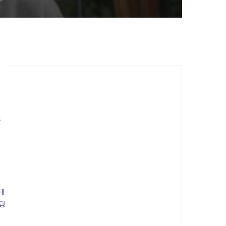
추
대
식당