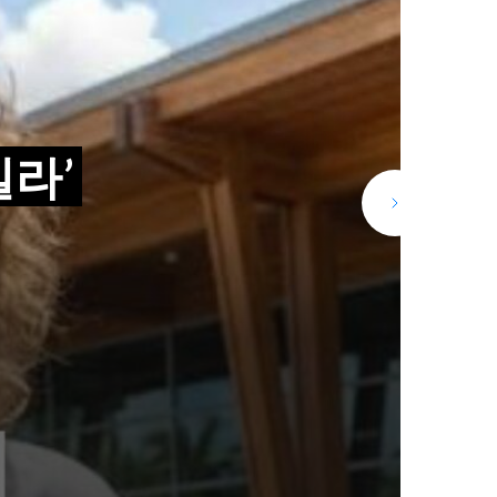
 아만
오미오
급증,
일라’
건 호
는 새
 #위
 할
곳