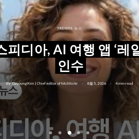
TRENDS
TRENDS
TRENDS
유튜브
뉴스
뉴스
TRENDS
TRENDS
뉴스
튜버 예약을 일방 취소한
철도판 GDS를 노린다” 
워드 검색 줄고 AI 검색 
피디아, AI 여행 앱 ‘레
럽을 사로잡은 ‘100% 비
 레일유럽 인수가 의미하
텔, 무슨 일이? #아만바리
행업계 어떻게 대응해야
텔’ 트렌드와 추천 숙소 3
인수
로운 유통 판도
기관리
까?
By
By
Dayoung Kim | Chief editor of hitchhickr
Dayoung Kim | Chief editor of hitchhickr
8월 7, 2026
8월 5, 2026
4 min read
4 min read
By
By
By
Dayoung Kim | Chief editor of hitchhickr
Dayoung Kim | Chief editor of hitchhickr
Dayoung Kim | Chief editor of hitchhickr
8월 6, 2026
8월 4, 2026
8월 3, 2026
5 min read
4 min read
4 min read