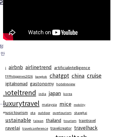
모
 텅
때만
airbnb
airlinetrend
artificialintelligence
ai
chatgpt
cruise
china
ATFPhilippines2026
bangkok
digitalnomad
gastonomy
hotelreview
hoteltrend
japan
india
korea
luxurytravel
mice
malaysia
mobility
musictourism
ota
outdoor
overtourism
shanghai
sustainable
thailand
traintravel
tourism
taiwan
travelhack
travelai
travelcreator
travelconference