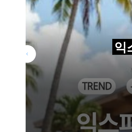
카
테
고
유
“
키
리
익스
유
의
호
여
칼럼
92
인터뷰
3