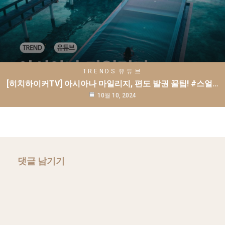
TRENDS
유튜브
[히치하이커TV] 아시아나 마일리지, 편도 발권 꿀팁! #스얼…
10월 10, 2024
댓글 남기기