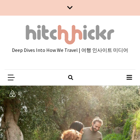
Skip
Skip
to
to
content
content
Deep Dives Into How We Travel | 여행 인사이트 미디어