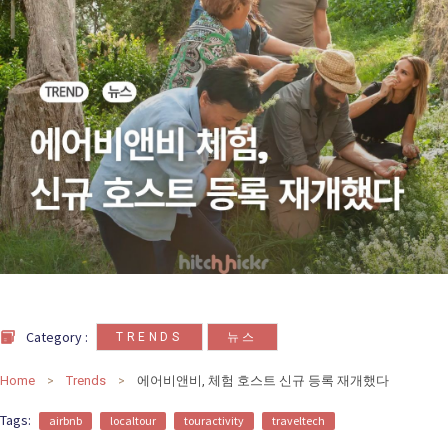
카
테
고
리
칼럼
92
인터뷰
3
,
Category :
TRENDS
뉴스
Home
Trends
에어비앤비, 체험 호스트 신규 등록 재개했다
Tags:
airbnb
localtour
touractivity
traveltech