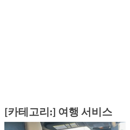
카
테
고
리
칼
럼
92
인
터
뷰
3
[카테고리:]
여행 서비스