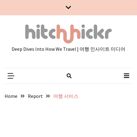
Skip
Skip
to
to
content
content
Deep Dives Into How We Travel | 여행 인사이트 미디어
Home
Report
여행 서비스