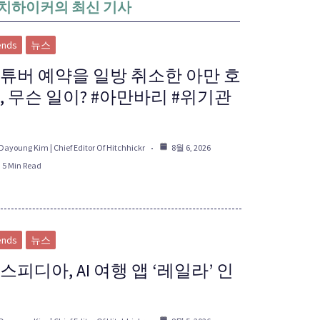
치하이커의 최신 기사
ends
뉴스
튜버 예약을 일방 취소한 아만 호
, 무슨 일이? #아만바리 #위기관
Dayoung Kim | Chief Editor Of Hitchhickr
8월 6, 2026
5 Min Read
ends
뉴스
스피디아, AI 여행 앱 ‘레일라’ 인