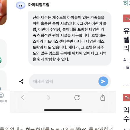
히
Tr
유
텔
리
Tr
익
수
 열었네요. 최근 화제를 모으고 있는 챗GPT를 탑재한 기