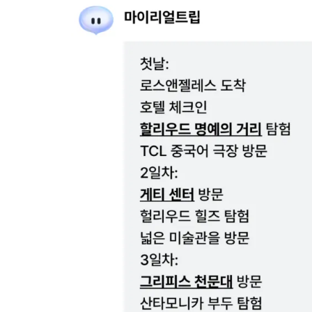
카
테
고
리
칼럼
92
인터뷰
3