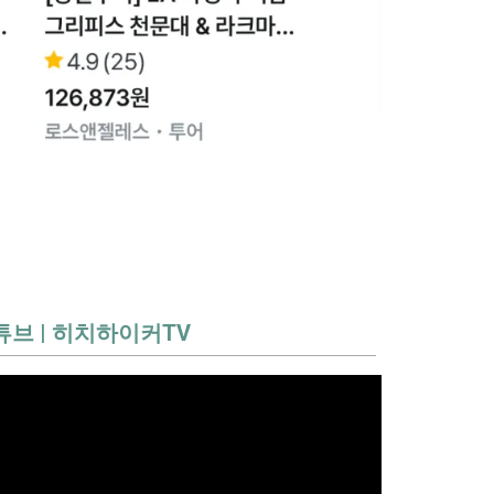
튜브 | 히치하이커TV