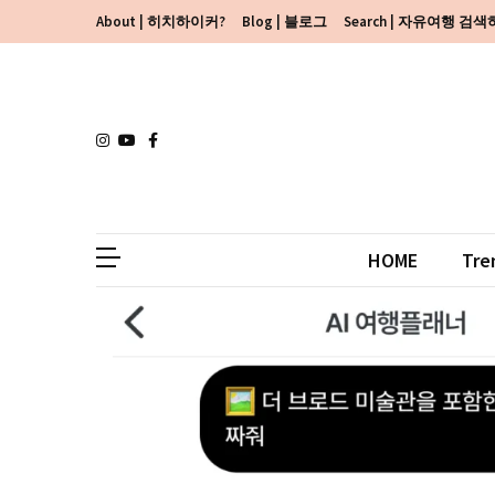
Skip
Skip
About | 히치하이커?
Blog | 블로그
Search | 자유여행 검
to
to
content
content
HOME
Tre