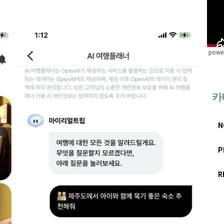
power
카
N
P
R