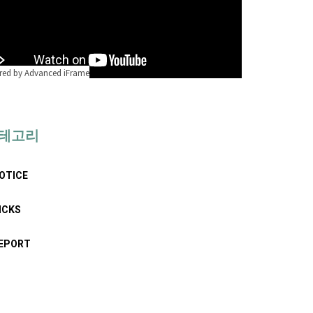
ed by Advanced iFrame
테고리
OTICE
ICKS
EPORT