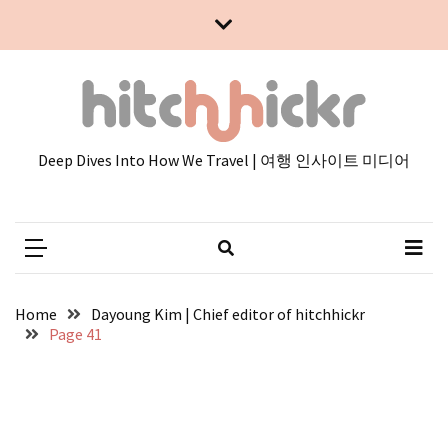
Skip
Skip
to
to
content
content
Deep Dives Into How We Travel | 여행 인사이트 미디어
Home
Dayoung Kim | Chief editor of hitchhickr
Page 41