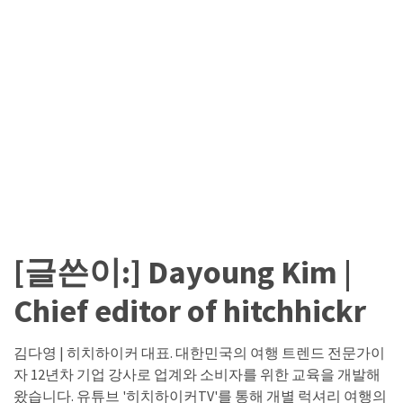
카
테
고
리
칼
럼
92
인
[글쓴이:]
Dayoung Kim |
터
뷰
Chief editor of hitchhickr
3
김다영 | 히치하이커 대표. 대한민국의 여행 트렌드 전문가이
자 12년차 기업 강사로 업계와 소비자를 위한 교육을 개발해
왔습니다. 유튜브 '히치하이커TV'를 통해 개별 럭셔리 여행의