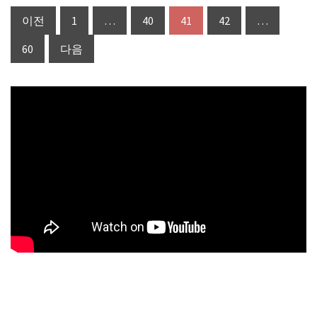
글
이전
1
…
40
41
42
…
페
60
다음
이
지
매
김