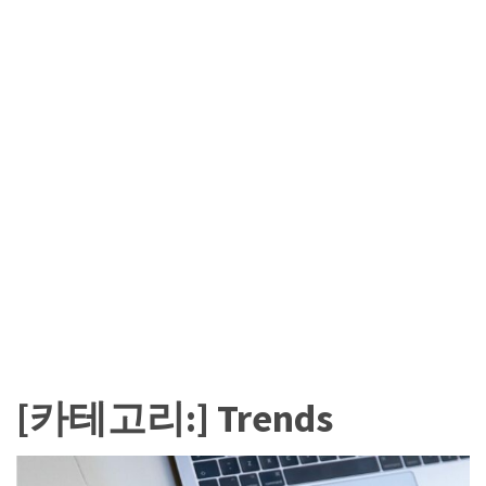
카
테
고
리
칼
럼
92
인
터
뷰
3
[카테고리:]
Trends