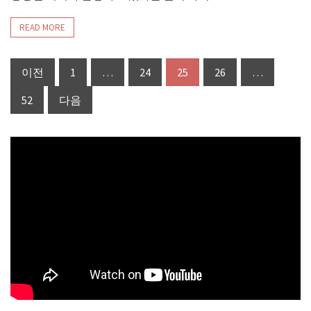
READ MORE
글
이전
1
…
24
25
26
…
페
52
다음
이
지
매
김