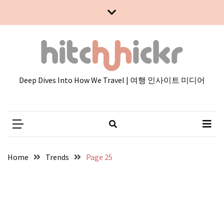
Skip
Skip
to
to
content
content
Deep Dives Into How We Travel | 여행 인사이트 미디어
Home
Trends
Page 25