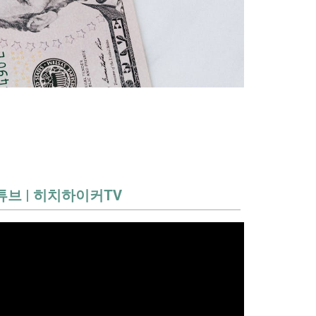
튜브 | 히치하이커TV