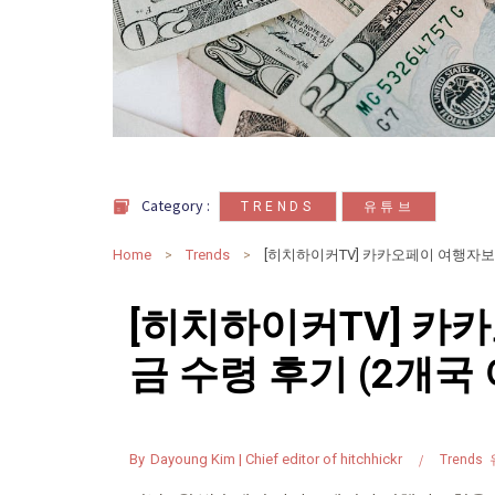
,
Category :
TRENDS
유튜브
Home
Trends
[히치하이커TV] 카
금 수령 후기 (2개국 
By
Dayoung Kim | Chief editor of hitchhickr
Trends