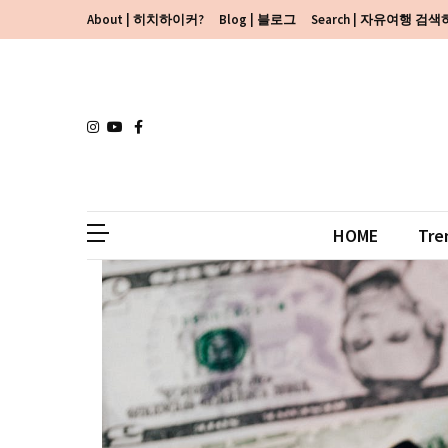
Skip
Skip
About | 히치하이커?
Blog | 블로그
Search | 자유여행 검
to
to
content
content
HOME
Tre