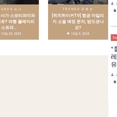
RENDS
뉴스
TRENDS
유튜브
공사가 스포티파이와
[히치하이커TV] 항공 마일리
이유? 여행 플레이리
지 소멸 예정 문자, 받으셨나
스트의…
요?
10월 29, 2024
10월 5, 2024
Tr
“
레
유