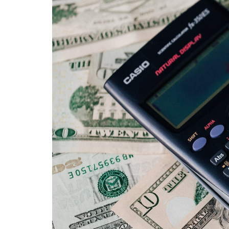
카
테
고
리
칼럼
92
인터뷰
3