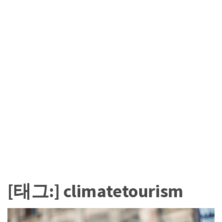
카
테
고
리
칼
럼
92
인
터
뷰
3
[태그:]
climatetourism