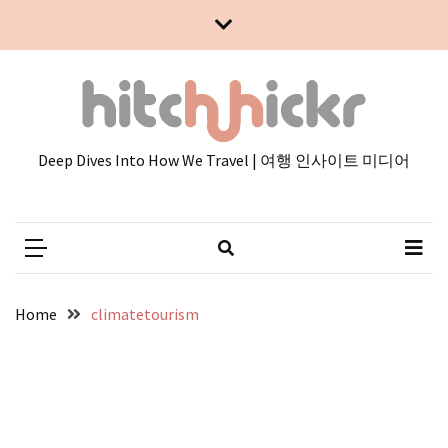
Skip
Skip
to
to
content
content
Deep Dives Into How We Travel | 여행 인사이트 미디어
Home
climatetourism