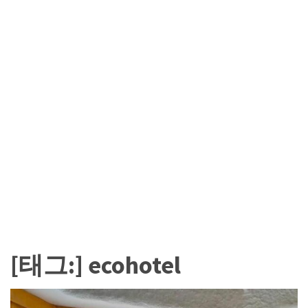
카
테
고
리
칼
럼
92
인
터
뷰
3
[태그:]
ecohotel