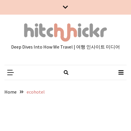
Skip
Skip
to
to
content
content
Deep Dives Into How We Travel | 여행 인사이트 미디어
Home
ecohotel