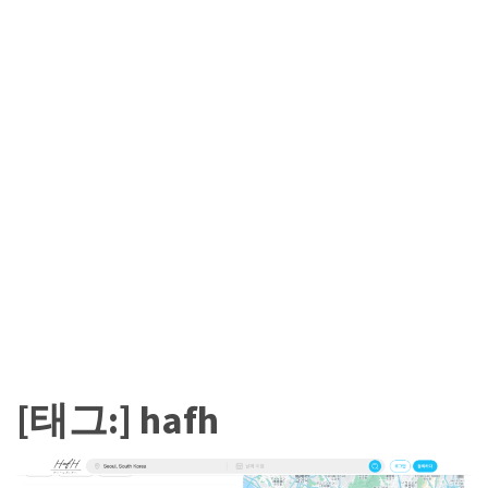
카
테
고
리
칼
럼
92
인
터
뷰
3
[태그:]
hafh