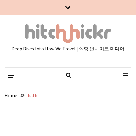
Skip
Skip
to
to
content
content
Deep Dives Into How We Travel | 여행 인사이트 미디어
Home
hafh