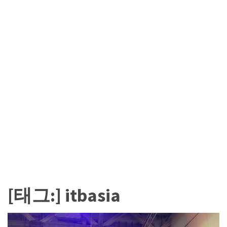
카
테
고
리
칼
럼
92
인
터
뷰
3
[태그:]
itbasia