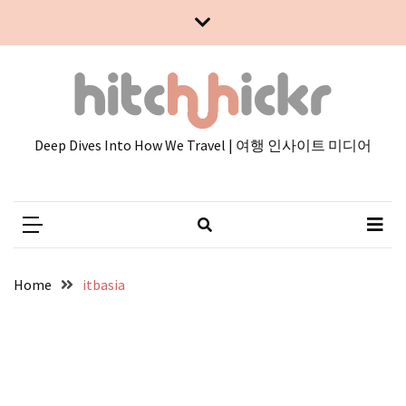
Skip
Skip
to
to
content
content
Deep Dives Into How We Travel | 여행 인사이트 미디어
Home
itbasia