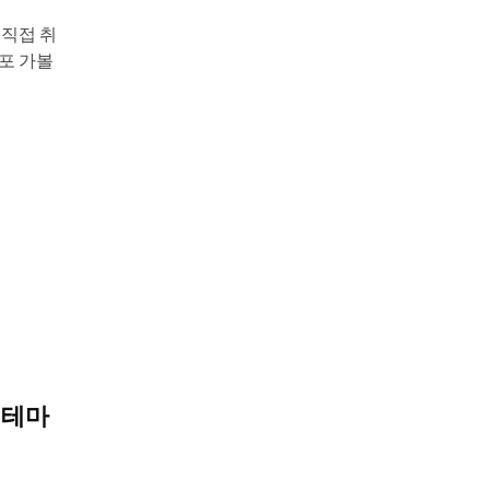
 직접 취
스포 가볼
 테마