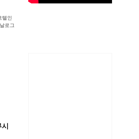
 호텔인
 아날로그
루시