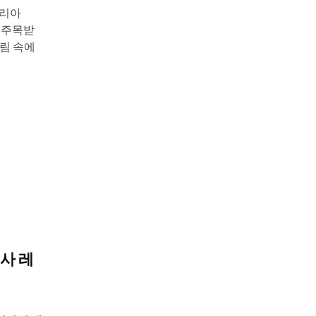
글리아
로 주목받
림 속에
사 레