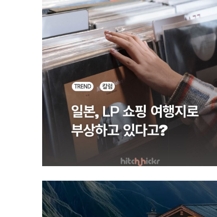
카
테
고
리
칼
럼
92
인
터
뷰
3