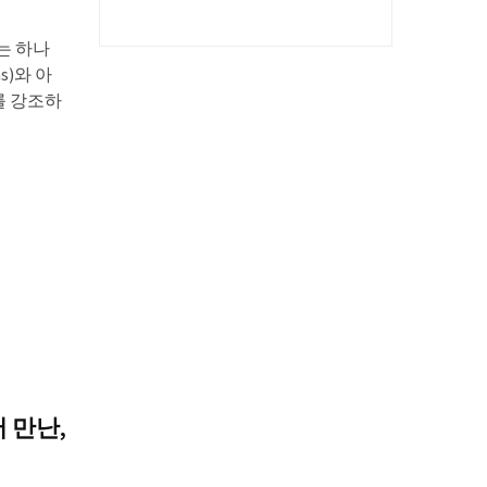
는 하나
s)와 아
를 강조하
 만난,