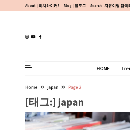
Skip
Skip
About | 히치하이커?
Blog | 블로그
Search | 자유여행 검
to
to
content
content
HOME
Tre
Home
japan
Page 2
[태그:]
japan