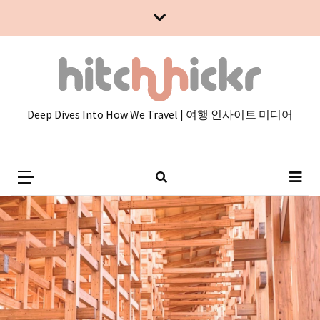
Skip
Skip
to
to
content
content
Deep Dives Into How We Travel | 여행 인사이트 미디어