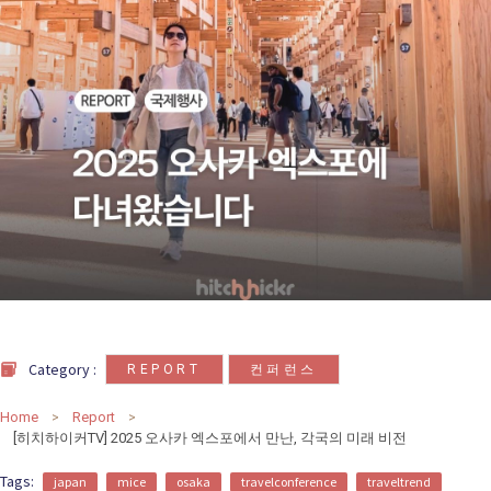
카
테
고
리
칼럼
92
인터뷰
3
,
Category :
REPORT
컨퍼런스
Home
Report
[히치하이커TV] 2025 오사카 엑스포에서 만난, 각국의 미래 비전
Tags:
japan
mice
osaka
travelconference
traveltrend