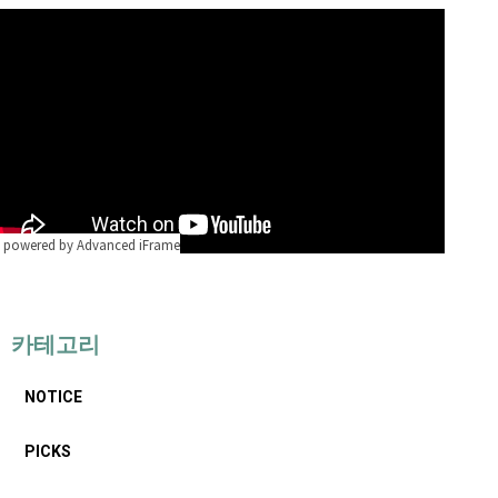
powered by Advanced iFrame
카테고리
NOTICE
PICKS