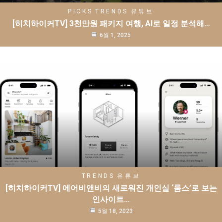
PICKS
TRENDS
유튜브
[히치하이커TV] 3천만원 패키지 여행, AI로 일정 분석해…
6월 1, 2025
TRENDS
유튜브
[히치하이커TV] 에어비앤비의 새로워진 개인실 ‘룸스’로 보는
인사이트…
5월 18, 2023