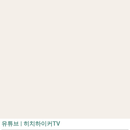
유튜브 | 히치하이커TV