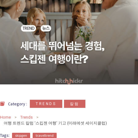
카
테
고
리
칼럼
92
인터뷰
3
,
Category :
TRENDS
칼럼
Home
Trends
여행 트렌드 칼럼 ‘스킵젠 여행’ 기고 (미래에셋 세이지클럽)
Tags:
skipgen
traveltrend