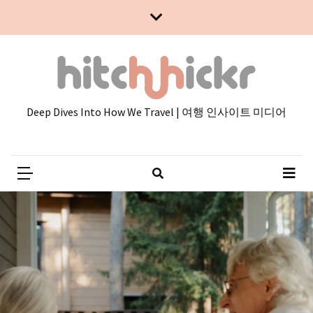
Skip
Skip
to
to
content
content
Deep Dives Into How We Travel | 여행 인사이트 미디어