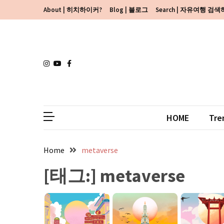
Skip
Skip
About | 히치하이커?
Blog | 블로그
Search | 자유여행 검
to
to
content
content
HOME
Tre
Home
metaverse
[태그:]
metaverse