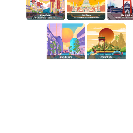
카
테
고
리
칼
럼
92
인
터
뷰
3