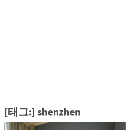
카
테
고
리
칼
럼
92
인
터
뷰
3
[태그:]
shenzhen