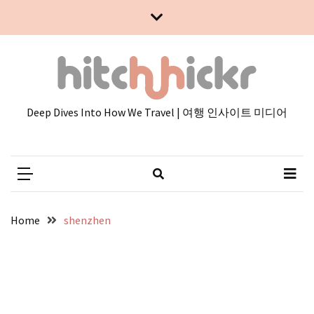
Skip
Skip
to
to
content
content
Deep Dives Into How We Travel | 여행 인사이트 미디어
Home
shenzhen