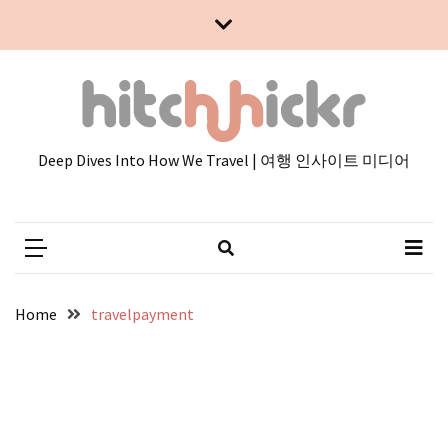
Skip
Skip
to
to
content
content
Deep Dives Into How We Travel | 여행 인사이트 미디어
Home
travelpayment