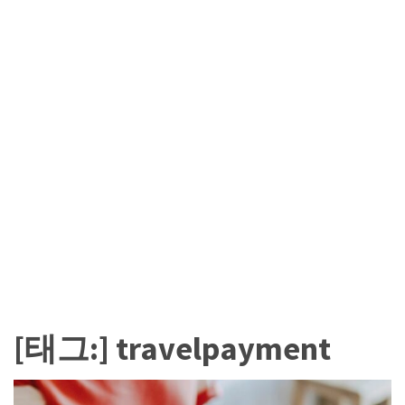
카
테
고
리
칼
럼
92
인
터
뷰
3
[태그:]
travelpayment