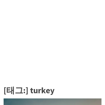
카
테
고
리
칼
럼
92
인
터
뷰
3
[태그:]
turkey