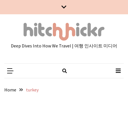
Skip
Skip
to
to
content
content
Deep Dives Into How We Travel | 여행 인사이트 미디어
Home
turkey