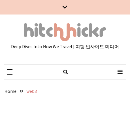
Skip
Skip
to
to
content
content
Deep Dives Into How We Travel | 여행 인사이트 미디어
Home
web3