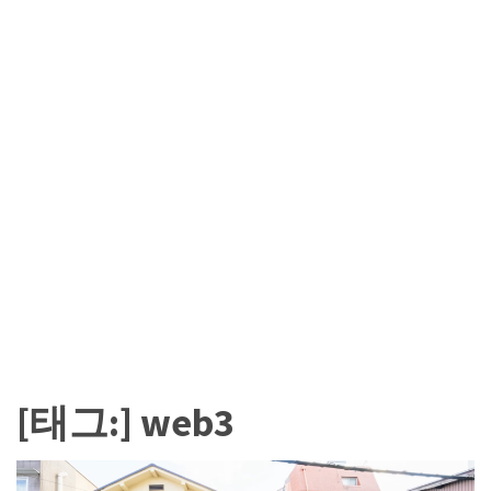
카
테
고
리
칼
럼
92
인
터
뷰
3
[태그:]
web3