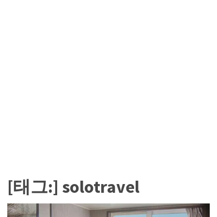
카
테
고
리
칼
럼
92
인
터
뷰
3
[태그:]
solotravel