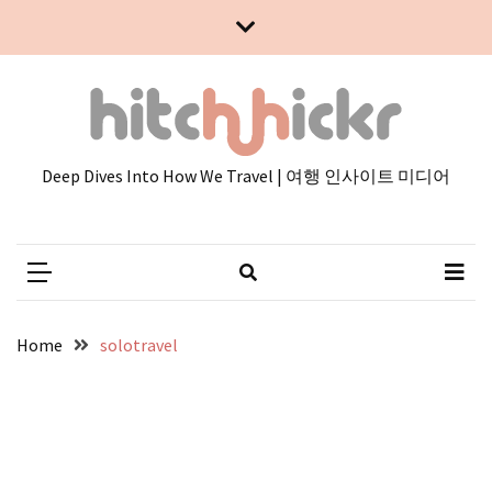
Skip
Skip
to
to
content
content
Deep Dives Into How We Travel | 여행 인사이트 미디어
Home
solotravel