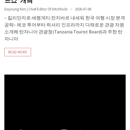
드쇼’ 개최
Dayoung Kim | Chief Editor Of Hitchhickr
2026-07-08
– 킬리만자로·세렝게티·잔지바르 내세워 한국 여행 시장 본격
공략– 에코 투어부터 럭셔리 인프라까지 다채로운 관광 자원
소개해 탄자니아 관광청(Tanzania Tourist Board)과 주한 탄
자니아
READ MORE