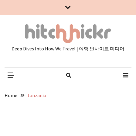
Skip
Skip
to
to
content
content
Deep Dives Into How We Travel | 여행 인사이트 미디어
Home
tanzania