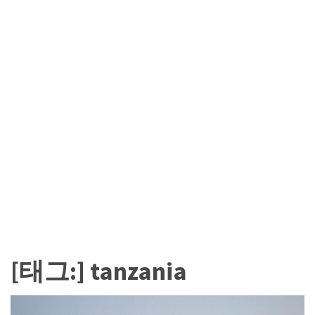
카
테
고
리
칼
럼
92
인
터
뷰
3
[태그:]
tanzania