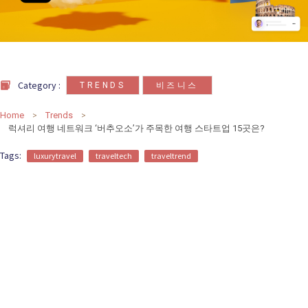
카
테
고
,
Category :
TRENDS
비즈니스
리
칼럼
92
인터뷰
3
Home
Trends
럭셔리 여행 네트워크 ‘버추오소’가 주목한 여행 스타트업 15곳은?
Tags:
luxurytravel
traveltech
traveltrend