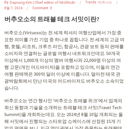
By
Dayoung Kim | Chief editor of hitchhickr
Trends
비즈니스
Comment
0
8월 7, 2024
버추오소의 트래블 테크 서밋이란?
버추오소(Virtuoso)는 전 세계 럭셔리 여행산업에서 가장 중
요한 의미를 가진 기업 중 하나로 꼽힙니다. 전 세계의 고급 여
행, 호텔, 리조트, 크루즈 라인, 항공사, 관광 보트 등의 판매를
소비자와 연결하는 글로벌 여행사 네트워크인데요. 50개국
이상에서 1,000개 이상의 멤버 여행사와 22,000명 이상의 여
행 고문(개인 어드바이저)을 포함하고 있으며, 이들의 연간
여행 판매액은 300억 달러 이상에 이릅니다. 얼마전 태국 관
광박람회에서 만난 미국의 어드바이저도 버추오소 소속이었
습니다.
버추오소는 연간 행사인 ‘버추오소 트래블 위크’에서 업계의
최신 동향과 기술을 소개하는 트래블 테크 서밋(Travel Tech
Summit)을 개최하는데요. 오는 2024년 8월 10일 개최되는 올
해 서밋에서 진행되는 스타트업 쇼케이스에 선정된 15개 기
업의 면면을 보니, 지금 영미권에서 가장 주목하는 트래블테