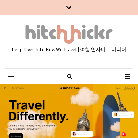
Skip
Skip
to
to
content
content
Deep Dives Into How We Travel | 여행 인사이트 미디어