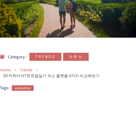
카
테
고
리
칼럼
92
인터뷰
3
,
Category :
TRENDS
유튜브
Home
Trends
[히치하이커TV] 한달살기 숙소 플랫폼 3가지 비교해보기
Tags:
workation