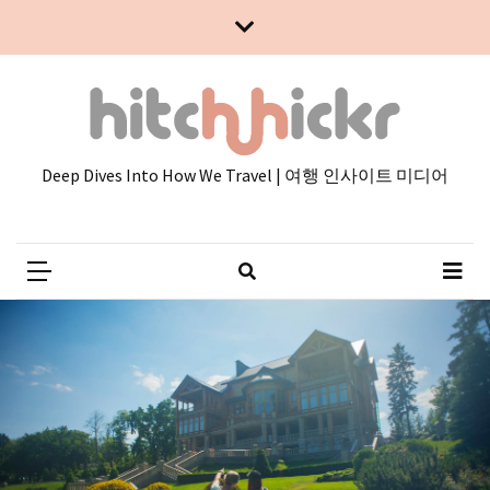
Skip
Skip
to
to
content
content
Deep Dives Into How We Travel | 여행 인사이트 미디어