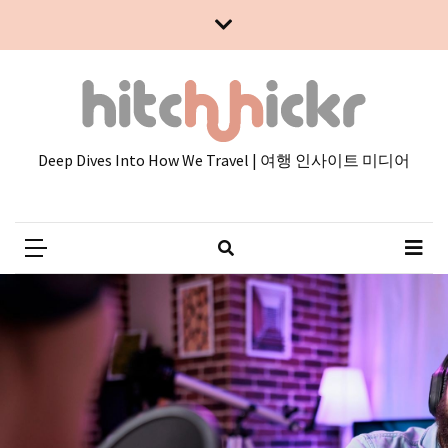
Skip
Skip
to
to
content
content
Deep Dives Into How We Travel | 여행 인사이트 미디어