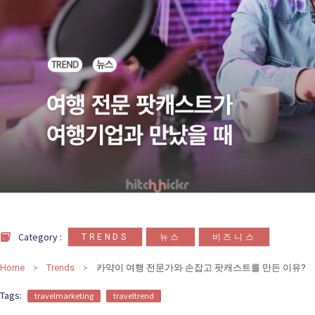
카
테
고
리
칼럼
92
인터뷰
3
,
,
Category :
TRENDS
뉴스
비즈니스
Home
Trends
카약이 여행 전문가와 손잡고 팟캐스트를 만든 이유?
Tags:
travelmarketing
traveltrend