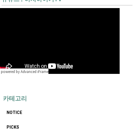
powered by Advanced iFrame
카테고리
NOTICE
PICKS