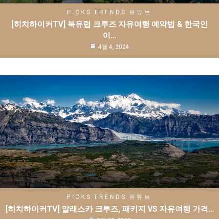
PICKS
TRENDS
유튜브
[히치하이커TV] 북유럽 크루즈 자유여행 예약법 & 한국인
이…
4월 4, 2024
PICKS
TRENDS
유튜브
[히치하이커TV] 알래스카 크루즈, 패키지 VS 자유여행 가격…