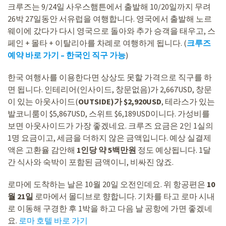
크루즈는 9/24일 사우스햄튼에서 출발해 10/20일까지 무려
26박 27일동안 서유럽을 여행합니다. 영국에서 출발해 노르
웨이에 갔다가 다시 영국으로 돌아와 추가 승객을 태우고, 스
페인 + 몰타 + 이탈리아를 차례로 여행하게 됩니다. (
크루즈
예약 바로 가기 – 한국인 직구 가능
)
한국 여행사를 이용한다면 상상도 못할 가격으로 직구를 하
면 됩니다. 인테리어(인사이드, 창문없음)가 2,667USD, 창문
이 있는 아웃사이드(
OUTSIDE)가 $2,920USD
, 테라스가 있는
발코니룸이 $5,867USD, 스위트 $6,189USD이니다. 가성비를
보면 아웃사이드가 가장 좋겠네요. 크루즈 요금은 2인 1실의
1명 요금이고, 세금을 더하지 않은 금액입니다. 예상 실결제
액은 고환율 감안해
1인당 약 5백만원
정도 예상됩니다. 1달
간 식사와 숙박이 포함된 금액이니, 비싸진 않죠.
로마에 도착하는 날은 10월 20일 오전인데요. 위 항공편은
10
월 21일
로마에서 몰디브로 향합니다. 기차를 타고 로마 시내
로 이동해 구경한 후 1박을 하고 다음 날 공항에 가면 좋겠네
요.
로마 호텔 바로 가기