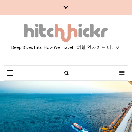
Skip
Skip
to
to
content
content
Deep Dives Into How We Travel | 여행 인사이트 미디어