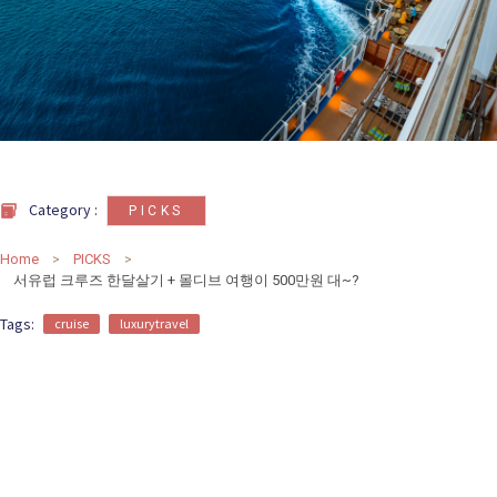
카
테
고
리
칼럼
92
인터뷰
3
Category :
PICKS
Home
PICKS
서유럽 크루즈 한달살기 + 몰디브 여행이 500만원 대~?
Tags:
cruise
luxurytravel