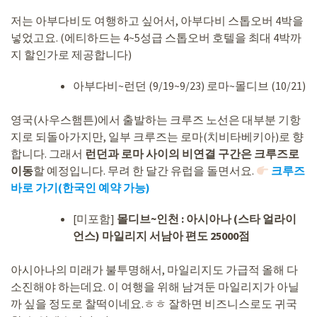
저는 아부다비도 여행하고 싶어서, 아부다비 스톱오버 4박을
넣었고요. (에티하드는 4~5성급 스톱오버 호텔을 최대 4박까
지 할인가로 제공합니다)
아부다비~런던 (9/19~9/23) 로마~몰디브 (10/21)
영국(사우스햄튼)에서 출발하는 크루즈 노선은 대부분 기항
지로 되돌아가지만, 일부 크루즈는 로마(치비타베키아)로 향
합니다. 그래서
런던과 로마 사이의 비연결 구간은 크루즈로
이동
할 예정입니다. 무려 한 달간 유럽을 돌면서요.
크루즈
바로 가기(한국인 예약 가능)
[미포함]
몰디브~인천 : 아시아나 (스타 얼라이
언스) 마일리지 서남아 편도 25000점
아시아나의 미래가 불투명해서, 마일리지도 가급적 올해 다
소진해야 하는데요. 이 여행을 위해 남겨둔 마일리지가 아닐
까 싶을 정도로 찰떡이네요.ㅎㅎ 잘하면 비즈니스로도 귀국