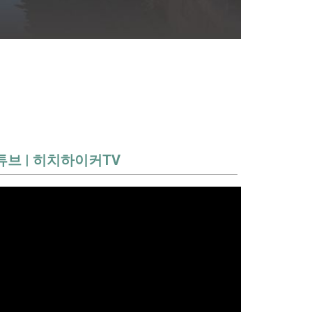
튜브 | 히치하이커TV