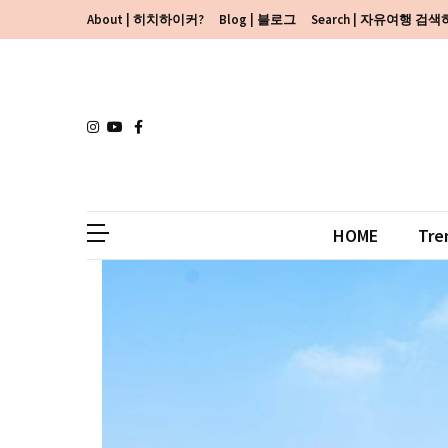
Skip
Skip
About | 히치하이커?
Blog | 블로그
Search | 자유여행 검
to
to
content
content
HOME
Tre