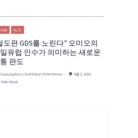
ends
뉴스
철도판 GDS를 노린다” 오미오의
일유럽 인수가 의미하는 새로운
통 판도
Dayoung Kim | Chief Editor Of Hitchhickr
8월 3, 2026
4 Min Read