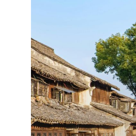
카
테
고
리
칼럼
92
인터뷰
3