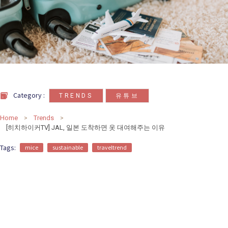
카
테
고
리
칼럼
92
인터뷰
3
,
Category :
TRENDS
유튜브
Home
Trends
[히치하이커TV] JAL, 일본 도착하면 옷 대여해주는 이유
Tags:
mice
sustainable
traveltrend