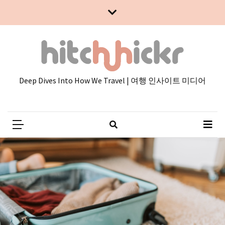
Skip
Skip
to
to
content
content
Deep Dives Into How We Travel | 여행 인사이트 미디어