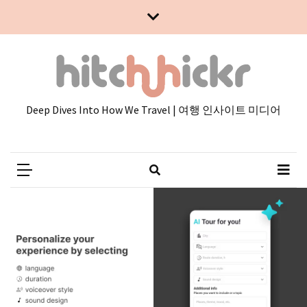
Skip
Skip
to
to
content
content
Deep Dives Into How We Travel | 여행 인사이트 미디어