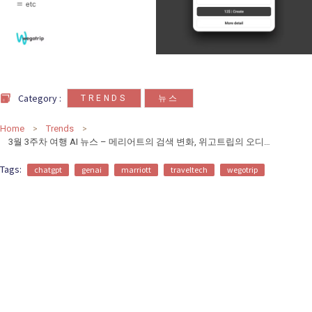
카
테
고
리
,
Category :
TRENDS
뉴스
칼럼
92
인터뷰
3
Home
Trends
3월 3주차 여행 AI 뉴스 – 메리어트의 검색 변화, 위고트립의 오디오 투어
Tags:
chatgpt
genai
marriott
traveltech
wegotrip