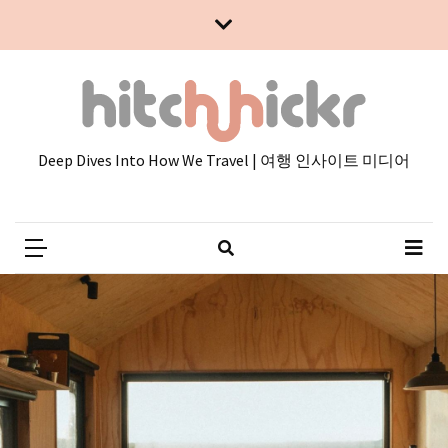
Skip
Skip
to
to
content
content
Deep Dives Into How We Travel | 여행 인사이트 미디어