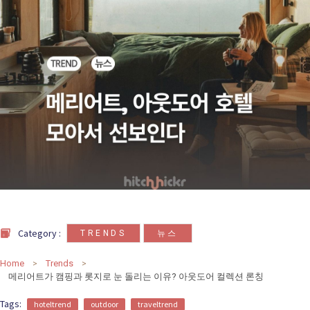
카
테
고
리
칼럼
92
인터뷰
3
,
Category :
TRENDS
뉴스
Home
Trends
메리어트가 캠핑과 롯지로 눈 돌리는 이유? 아웃도어 컬렉션 론칭
Tags:
hoteltrend
outdoor
traveltrend