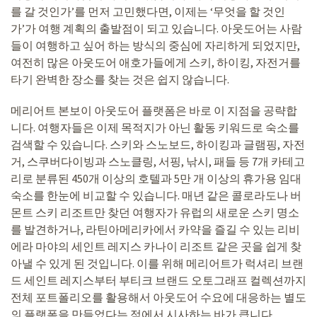
를 갈 것인가’를 먼저 고민했다면, 이제는 ‘무엇을 할 것인
가’가 여행 계획의 출발점이 되고 있습니다. 아웃도어는 사람
들이 여행하고 싶어 하는 방식의 중심에 자리하게 되었지만,
여전히 많은 아웃도어 애호가들에게 스키, 하이킹, 자전거를
타기 완벽한 장소를 찾는 것은 쉽지 않습니다.
메리어트 본보이 아웃도어 플랫폼은 바로 이 지점을 공략합
니다. 여행자들은 이제 목적지가 아닌 활동 키워드로 숙소를
검색할 수 있습니다. 스키와 스노보드, 하이킹과 글램핑, 자전
거, 스쿠버다이빙과 스노클링, 서핑, 낚시, 패들 등 7개 카테고
리로 분류된 450개 이상의 호텔과 5만 개 이상의 휴가용 임대
숙소를 한눈에 비교할 수 있습니다. 매년 같은 콜로라도나 버
몬트 스키 리조트만 찾던 여행자가 유럽의 새로운 스키 명소
를 발견하거나, 라틴아메리카에서 카약을 즐길 수 있는 리비
에라 마야의 세인트 레지스 카나이 리조트 같은 곳을 쉽게 찾
아낼 수 있게 된 것입니다. 이를 위해 메리어트가 럭셔리 브랜
드 세인트 레지스부터 부티크 브랜드 오토그래프 컬렉션까지
전체 포트폴리오를 활용해서 아웃도어 수요에 대응하는 별도
의 플랫폼을 만들었다는 점에서 시사하는 바가 큽니다.