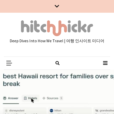
Skip
Skip
to
to
content
content
Deep Dives Into How We Travel | 여행 인사이트 미디어