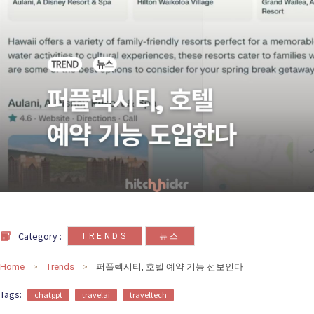
카
테
고
리
칼럼
92
인터뷰
3
,
Category :
TRENDS
뉴스
Home
Trends
퍼플렉시티, 호텔 예약 기능 선보인다
Tags:
chatgpt
travelai
traveltech