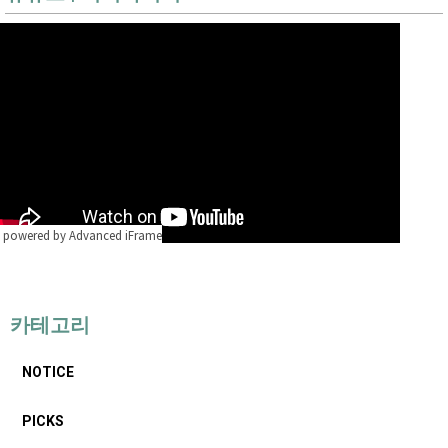
powered by Advanced iFrame
카테고리
NOTICE
PICKS