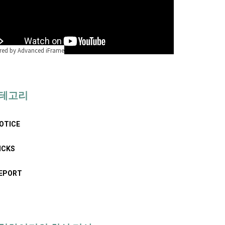
ed by Advanced iFrame
테고리
OTICE
ICKS
EPORT