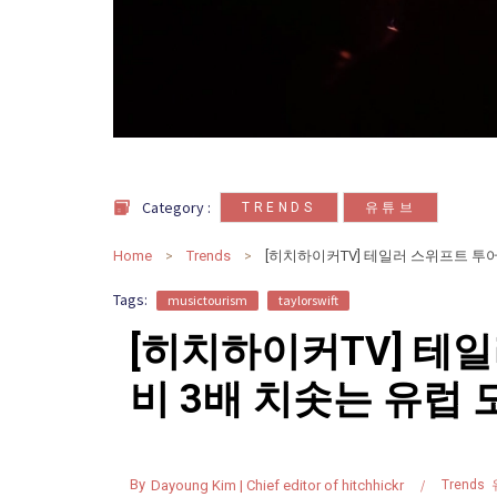
,
Category :
TRENDS
유튜브
Home
Trends
Tags:
musictourism
taylorswift
[히치하이커TV] 테
비 3배 치솟는 유럽 
By
Dayoung Kim | Chief editor of hitchhickr
Trends