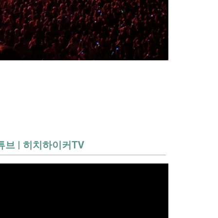
튜브 | 히치하이커TV