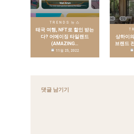
TRENDS
뉴스
태국 여행, NFT로 할인 받는
T
다? 어메이징 타일랜드
상하이의
(AMAZING…
브랜드 
11월 25, 2022
댓글 남기기