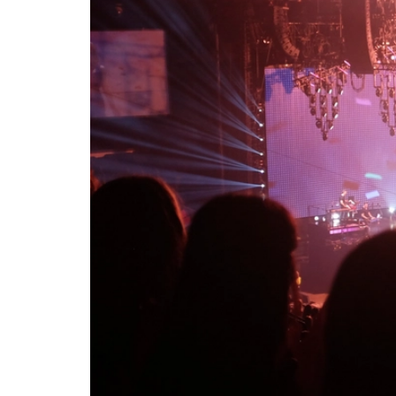
카
테
고
리
칼럼
92
인터뷰
3