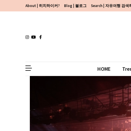
Skip
Skip
About | 히치하이커?
Blog | 블로그
Search | 자유여행 검
to
to
content
content
HOME
Tre