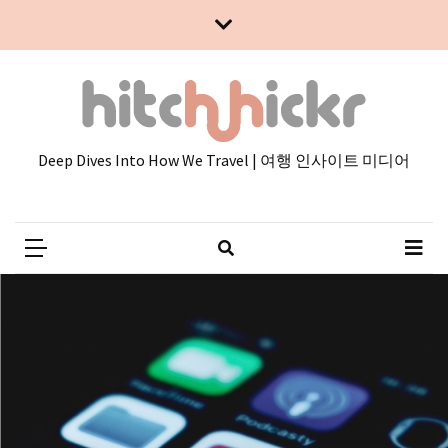
Skip
Skip
to
to
content
content
Deep Dives Into How We Travel | 여행 인사이트 미디어