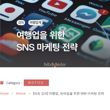
카
테
고
리
칼럼
92
인터뷰
3
Category :
NOTICE
Home
Notice
[대표 강의] 여행업, 숙박업을 위한 SNS 마케팅 전략