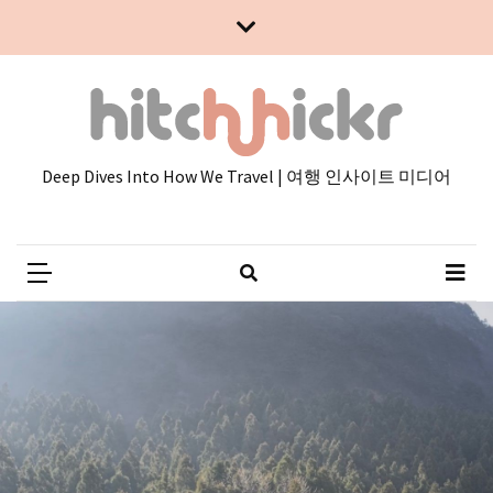
Skip
Skip
to
to
content
content
Deep Dives Into How We Travel | 여행 인사이트 미디어