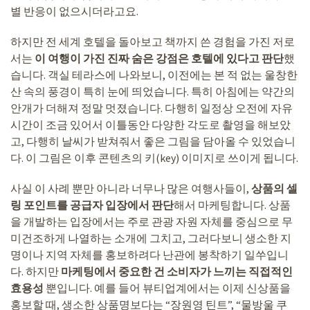
별 반응이 없으시더라고요.
하지만 전 세계 호텔을 돌아보고 책까지 쓴 경험을 가진 저로
서는
이 여행이 가진 진짜 숨은 강점은 호텔에 있다고 판단
했
습니다. 객실 테라스에 나와보니, 이전에는 본 적 없는 울창한
산 속의 풍경이 특히 눈에 띄었습니다. 특히 아침에는 약간의
안개가 더해져 정말 멋졌습니다. 다행히 일정상 오전에 자유
시간이 조금 있어서 이틀동안 다양한 각도로 촬영을 해보았
고, 다행히 날씨가 받쳐줘서 좋은 그림을 담아올 수 있었습니
다. 이 그림은 이후 콘텐츠의 키(key) 이미지로 쓰이게 됩니다.
사실 이 사례 뿐만 아니라 너무나 많은 여행사들이,
상품의 셀
링 포인트를 공급자 입장에서 판단
해서 마케팅합니다. 상품
을 개발하는 입장에서는 주로 관광 자원 자체를 중심으로 무
미건조하게 나열하는 소개에 그치고, 그러다보니 생소한 지
명이나 지역 자체를 홍보하려다 난관에 봉착하기 일쑤입니
다. 하지만
마케팅에서 중요한 건 소비자가 느끼는 직접적인
효용성
뿐입니다. 예를 들어 뷰티업계에서는 이제 신상품을
홍보할 때, 생소한 상품명보다는 “장원영 틴트”, “물방울 쿠