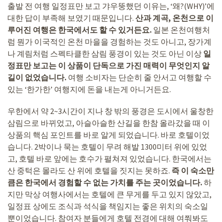
출발 전 여행 일정표만 보고 갸우뚱했던 이유는, ‘왜?(WHY)’에
대한 답이 부족해 보였기 때문입니다.
산과 계곡, 온천으로 이
루어진 여행은 한국에서도 할 수 있거든요.
일본 온천여행처
럼 뭔가 이국적인 온천 마을을 경험하는 것도 아니고, 장가계
나 계림처럼 스펙타클한 삼림 풍경이 있는 것도 아닌 이상
일
정표만 보고는 이 상품이 단독으로 가진 매력이 무엇인지 알
길이 없었습니다.
여행 소비자는 단순히 줄 안서고 여행할 수
있는 ‘한가한’ 여행지에 돈을 내는게 아니거든요.
우한에서 약 2~3시간이 지나 창 밖의 풍경은 도시에서 울창한
삼림으로 바뀌었고, 아슬아슬한 산길을 한참 올라갔을 때 이
상품의 핵심 포인트를 바로 알게 되었습니다. 바로 호텔이었
습니다. 2박이나 묵는 호텔이 무려 해발 1300미터 위에 있었
고, 호텔 바로 앞에는 호수가 펼쳐져 있었습니다. 한국에서는
산 중턱은 몰라도 산 위에 호텔을 짓지는 못하죠.
즉 이 숙소만
큼은 한국에서 경험할 수 없는 가치를 주는 곳이었습니다.
하
지만 막상 여행사에서는 호텔에 큰 무게를 두고 있지 않았고,
일정표 상에도 조식과 석식을 책임지는 좋은 위치의 숙소일
뿐이었습니다. 참여자 분들에게 호텔 전경에 대해 여쭤봐도