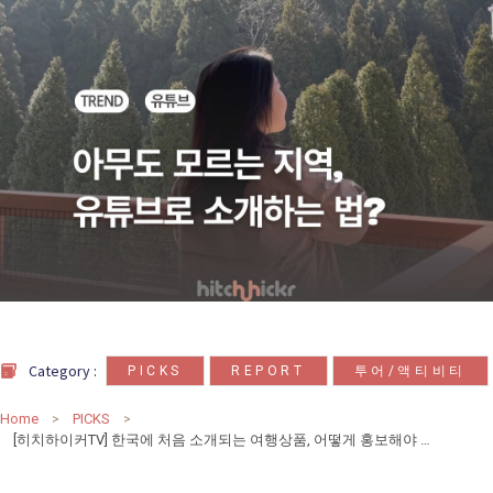
카
테
고
리
칼럼
92
인터뷰
3
,
,
Category :
PICKS
REPORT
투어/액티비티
Home
PICKS
[히치하이커TV] 한국에 처음 소개되는 여행상품, 어떻게 홍보해야 할까? 유튜브 협업 후기