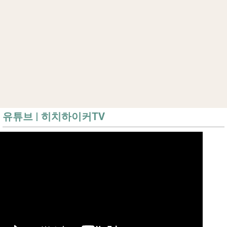
유튜브 | 히치하이커TV