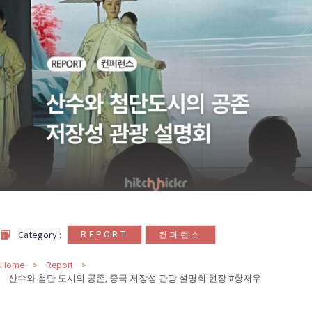
카
테
고
리
칼럼
92
인터뷰
3
,
Category :
REPORT
컨퍼런스
Home
Report
산수와 첨단 도시의 공존, 중국 저장성 관광 설명회 현장 #항저우