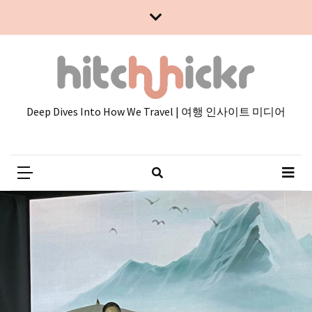
Skip
Skip
to
to
content
content
Deep Dives Into How We Travel | 여행 인사이트 미디어