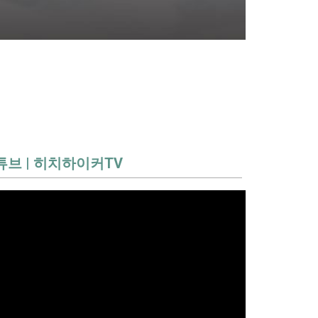
튜브 | 히치하이커TV