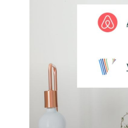
카
테
고
리
칼럼
92
인터뷰
3