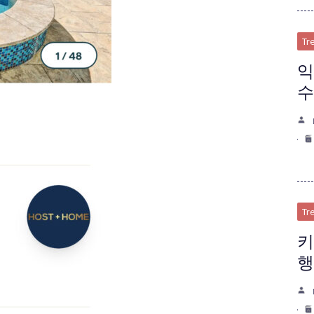
Tr
익
수
Tr
키
행