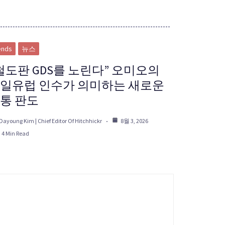
ends
뉴스
철도판 GDS를 노린다” 오미오의
일유럽 인수가 의미하는 새로운
통 판도
Dayoung Kim | Chief Editor Of Hitchhickr
8월 3, 2026
4 Min Read