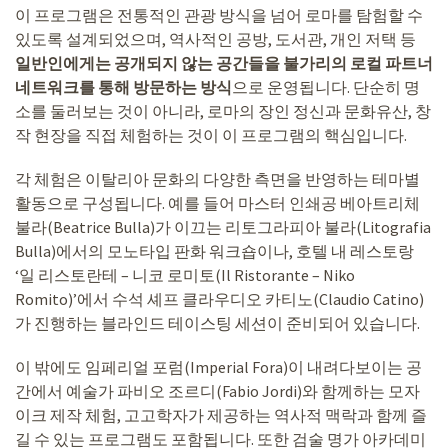
이 프로그램은 전통적인 관광 방식을 넘어 로마를 탐험할 수
있도록 설계되었으며, 역사적인 공방, 도서관, 개인 저택 등
일반인에게는 공개되지 않는 공간들을 불가리의 로컬 파트너
네트워크를 통해 방문하는 방식
으로 운영됩니다. 단순히 명
소를 둘러보는 것이 아니라, 로마의 장인 정신과 문화유산, 창
작 현장을 직접 체험하는 것이 이 프로그램의 핵심입니다.
각 체험은 이탈리아 문화의 다양한 측면을 반영하는 테마별
활동으로 구성됩니다. 예를 들어 마스터 인쇄공 베아트리체
불라(Beatrice Bulla)가 이끄는 리토그라피아 불라(Litografia
Bulla)에서의 모노타입 판화 워크숍이나, 호텔 내 레스토랑
‘일 리스토란테 – 니코 로미토(Il Ristorante – Niko
Romito)’에서 수석 셰프 클라우디오 카티노(Claudio Catino)
가 진행하는 블라인드 테이스팅 세션이 준비되어 있습니다.
이 밖에도 임페리얼 포럼(Imperial Fora)이 내려다보이는 공
간에서 예술가 파비오 조르디(Fabio Jordi)와 함께하는 모자
이크 제작 체험, 고고학자가 제공하는 역사적 맥락과 함께 즐
길 수 있는 프로그램도 포함됩니다. 또한 검술 명가 아카데미