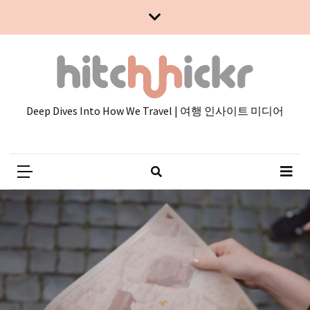
Skip
Skip
to
to
content
content
Deep Dives Into How We Travel | 여행 인사이트 미디어