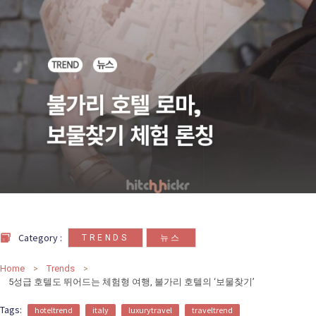
카
테
고
리
칼럼
92
인터뷰
3
,
Category :
TRENDS
뉴스
Home
Trends
5성급 호텔도 뛰어드는 체험형 여행, 불가리 호텔의 ‘보물찾기’
Tags:
hoteltrend
italy
luxurytravel
traveltrend