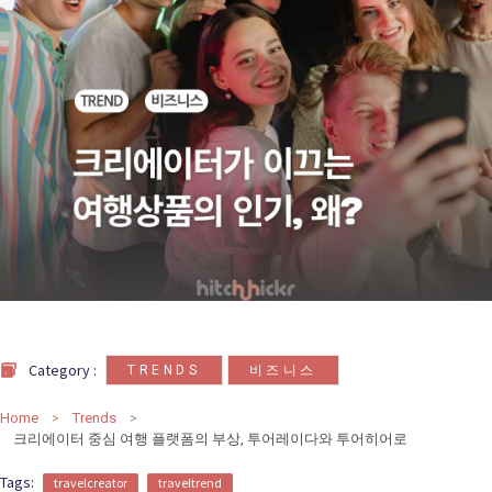
카
테
고
리
칼럼
92
인터뷰
3
,
Category :
TRENDS
비즈니스
Home
Trends
크리에이터 중심 여행 플랫폼의 부상, 투어레이다와 투어히어로
Tags:
travelcreator
traveltrend