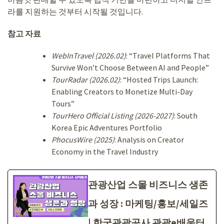
라를 지원하는 것부터 시작될 것입니다.
참고 자료
WebInTravel (2026.02)
: “Travel Platforms That
Survive Won’t Choose Between AI and People”
TourRadar (2026.02)
: “Hosted Trips Launch:
Enabling Creators to Monetize Multi-Day
Tours”
TourHero Official Listing (2026-2027)
: South
Korea Epic Adventures Portfolio
PhocusWire (2025)
: Analysis on Creator
Economy in the Travel Industry
관광산업 스몰 비즈니스 생존
과 성장 : 마케팅/홍보/세일즈
| 한국관광공사 관광e배움터