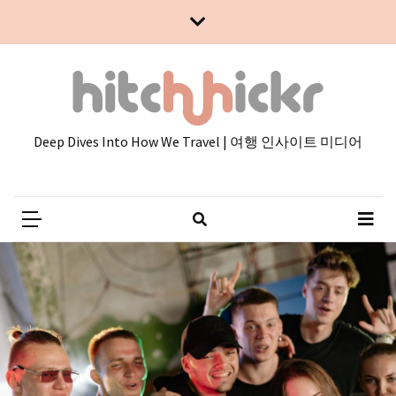
Skip
Skip
to
to
content
content
Deep Dives Into How We Travel | 여행 인사이트 미디어