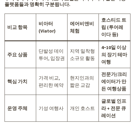
플랫폼들과 명확히 구분됩니다.
호스티드 트
비아터
에어비앤비
비교 항목
립 (투어레
(Viator)
체험
이다 등)
4~10일 이상
단발성 데이
지역 밀착형
주요 상품
의 장기 테마
투어, 입장권
소규모 활동
여행
전문가/크리
가격 비교,
현지인과의
핵심 가치
에이터가 만
편리한 예약
짧은 교감
든 여행상품
글로벌 인프
운영 주체
기성 여행사
개인 호스트
라 + 전문 큐
레이션