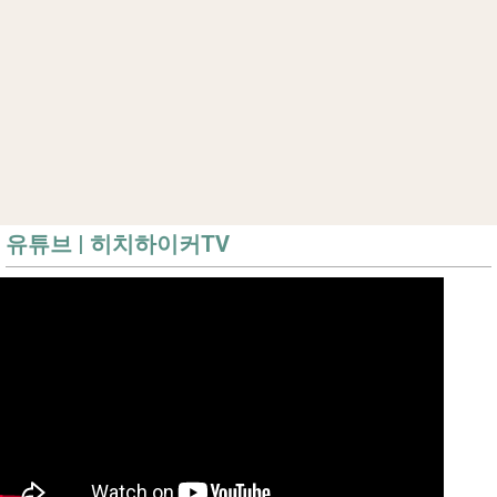
유튜브 | 히치하이커TV