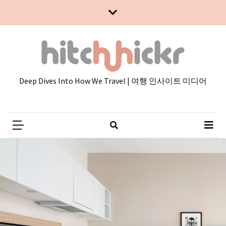
Skip
Skip
to
to
content
content
Deep Dives Into How We Travel | 여행 인사이트 미디어