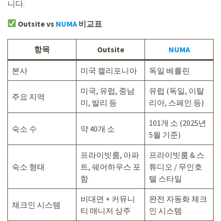
니다.
Outsite vs
NUMA
비교표
항목
Outsite
NUMA
본사
미국 캘리포니아
독일 베를린
미국, 유럽, 중남
유럽 (독일, 이탈
주요 지역
미, 발리 등
리아, 스페인 등)
101개 소 (2025년
숙소 수
약 40개 소
5월 기준)
프라이빗룸, 아파
프라이빗룸 & 스
숙소 형태
트, 쉐어하우스 포
튜디오 / 무인호
함
텔 스타일
비대면 + 커뮤니
완전 자동화 체크
체크인 시스템
티 매니저 상주
인 시스템