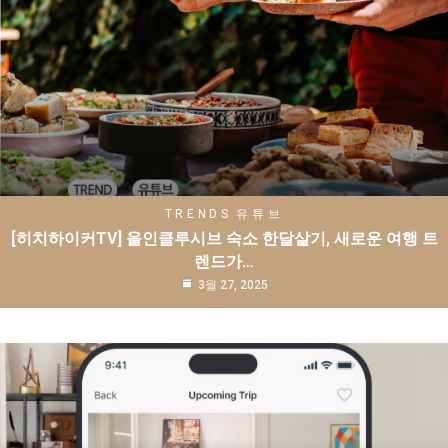
TRENDS
유튜브
[히치하이커TV] 올인클루시브 숙소 한달살기, 새로운 여행 트
렌드가…
3월 27, 2025