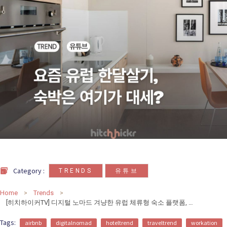
카
테
고
리
칼럼
92
인터뷰
3
,
Category :
TRENDS
유튜브
Home
Trends
[히치하이커TV] 디지털 노마드 겨냥한 유럽 체류형 숙소 플랫폼, 아웃사이트와 누마
Tags:
airbnb
digitalnomad
hoteltrend
traveltrend
workation