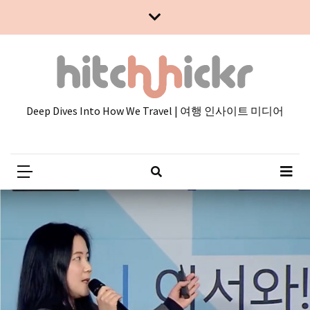
Skip
Skip
to
to
content
content
Deep Dives Into How We Travel | 여행 인사이트 미디어