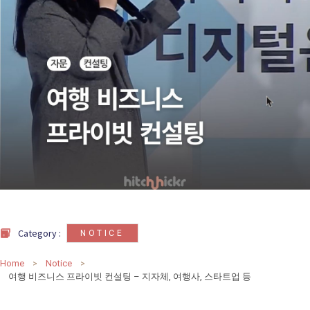
카
테
고
리
칼럼
92
인터뷰
3
Category :
NOTICE
Home
Notice
여행 비즈니스 프라이빗 컨설팅 – 지자체, 여행사, 스타트업 등