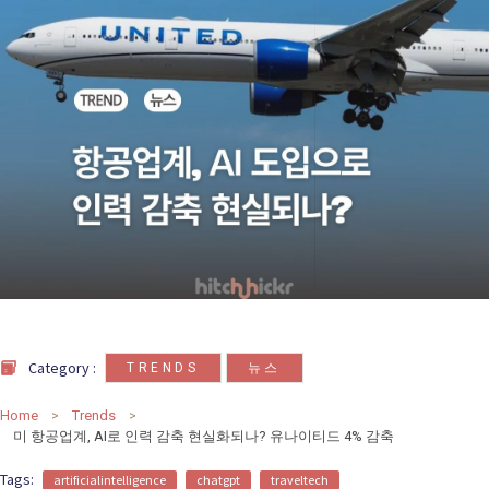
카
테
고
리
칼럼
92
인터뷰
3
,
Category :
TRENDS
뉴스
Home
Trends
미 항공업계, AI로 인력 감축 현실화되나? 유나이티드 4% 감축
Tags:
artificialintelligence
chatgpt
traveltech