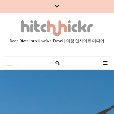
Skip
Skip
to
to
content
content
Deep Dives Into How We Travel | 여행 인사이트 미디어