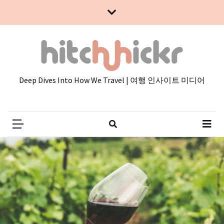
Skip
Skip
to
to
content
content
Deep Dives Into How We Travel | 여행 인사이트 미디어