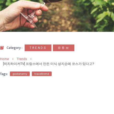
카
테
고
리
칼럼
92
인터뷰
3
,
Category :
TRENDS
유튜브
Home
Trends
[히치하이커TV] 프랑스에서 만든 미식 성지순례 코스가 있다고?
Tags:
gastonomy
traveltrend