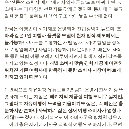
은 ‘전문적 조력자’에서 ‘개인사업자 군집’으로 바뀌게 된다.
소비자는 더 다양한 선택지를 갖게 되겠지만, 동시에 더 불균
일한 품질과 불확실한 책임 구조 속에 놓일 수밖에 없다.
한국은 여행업이 허가제로 운영되어 진입장벽이 높으며,
포
라와 같은 1인 여행사 플랫폼 모델이 현재 법적 제도에서는
불가능
하다. 매표를 수행하는 개별 당사자가 여행업을 정식
으로 창업해야만 사업이 가능하기 때문이다. 이 때문에 SNS
를 통한 불법 여행 모객이 이루어지면서 회색 시장만 갈수록
커지고 있는 실정이다.
개별 소비자 맞춤 경험 제공에 여전히
뒤쳐진 기존 여행사에 만족하지 못한 소비자 시장이 빠르게
커지고 있기 때문
이다.
개인적으로 자유여행 유튜브를 2년 넘게 운영하면서 가장 뚜
렷하게 느끼는 지점은 ‘
패키지의 저품질 여행도 너무 싫지만,
그렇다고 자유여행에 노력을 기울이기도 싫은
‘, 즉
예산은 충
분하지만 손하나 까딱하기 싫은 잠재 여행 소비자가 엄청나
게 많다는 것
이다. 장기적으로 이 소비자군을 방치할 경우 시
니어 계층은 사기에 가까운 적립식 여행으로 빠지거나, 무면