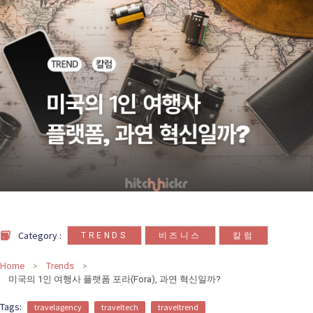
카
테
고
리
칼럼
92
인터뷰
3
,
,
Category :
TRENDS
비즈니스
칼럼
Home
Trends
미국의 1인 여행사 플랫폼 포라(Fora), 과연 혁신일까?
Tags:
travelagency
traveltech
traveltrend