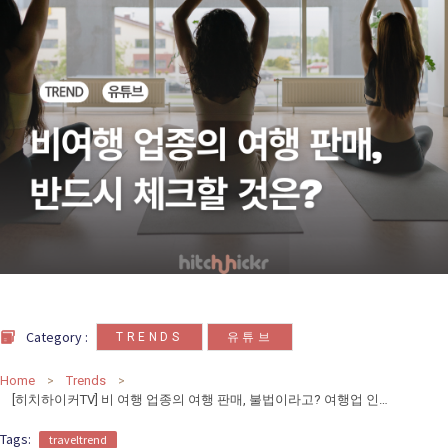
카
테
고
리
칼럼
92
인터뷰
3
,
Category :
TRENDS
유튜브
Home
Trends
[히치하이커TV] 비 여행 업종의 여행 판매, 불법이라고? 여행업 인허가 여부 조회하는 법
Tags:
traveltrend