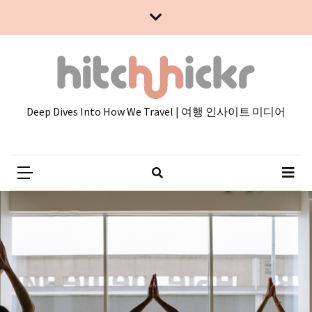
Skip
Skip
to
to
content
content
Deep Dives Into How We Travel | 여행 인사이트 미디어