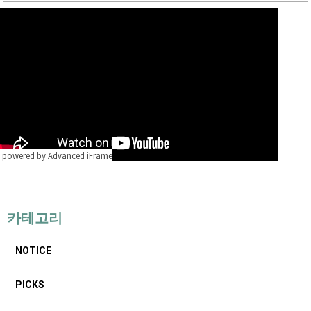
powered by Advanced iFrame
카테고리
NOTICE
PICKS