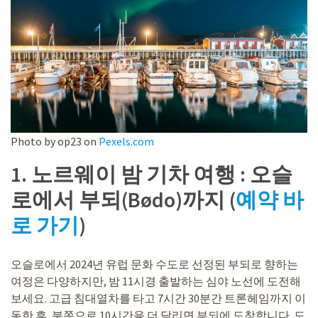
Photo by op23 on
Pexels.com
1. 노르웨이 밤 기차 여행 : 오슬
로에서 부되(Bødo)까지 (
예약 바
로 가기
)
오슬로에서 2024년 유럽 문화 수도로 선정된 부되로 향하는
여정은 다양하지만, 밤 11시경 출발하는 심야 노선에 도전해
보세요. 고급 침대열차를 타고 7시간 30분간 트론헤임까지 이
동한 후, 북쪽으로 10시간을 더 달리면 부되에 도착합니다. 도