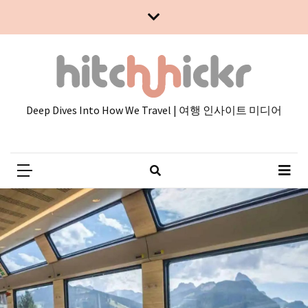
Skip
Skip
to
to
content
content
Deep Dives Into How We Travel | 여행 인사이트 미디어