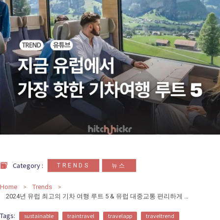
카
테
고
리
칼럼
92
인터뷰
3
,
Category :
TRENDS
뉴스
Home
Trends
2024년 유럽 최고의 기차 여행 루트 5 & 유럽 대중교통 편리하게 예약하는 법
Tags:
sustainable
traintravel
travelapp
traveltrend