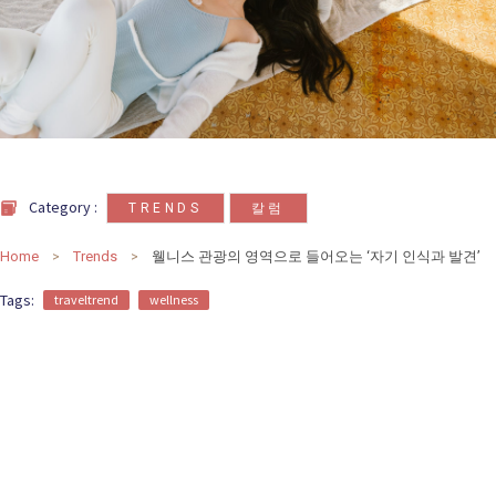
카
테
고
리
칼럼
92
인터뷰
3
,
Category :
TRENDS
칼럼
Home
Trends
웰니스 관광의 영역으로 들어오는 ‘자기 인식과 발견’
Tags:
traveltrend
wellness