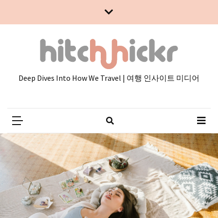
Skip
Skip
to
to
content
content
Deep Dives Into How We Travel | 여행 인사이트 미디어