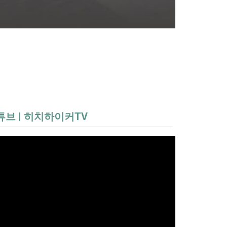
튜브 | 히치하이커TV