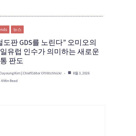
ends
뉴스
철도판 GDS를 노린다” 오미오의
일유럽 인수가 의미하는 새로운
통 판도
Dayoung Kim | Chief Editor Of Hitchhickr
8월 3, 2026
4 Min Read