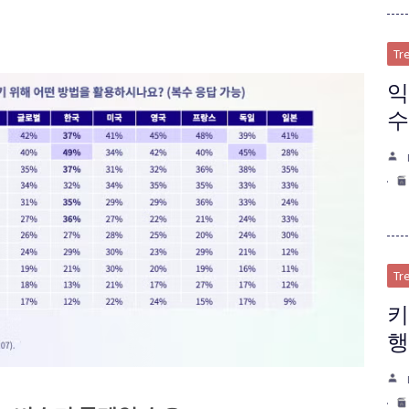
Tr
익
수
Tr
키
행