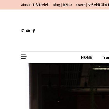
Skip
Skip
About | 히치하이커?
Blog | 블로그
Search | 자유여행 검
to
to
content
content
HOME
Tre