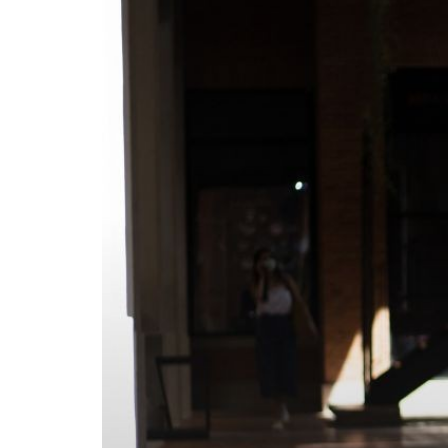
카
테
고
리
칼럼
92
인터뷰
3