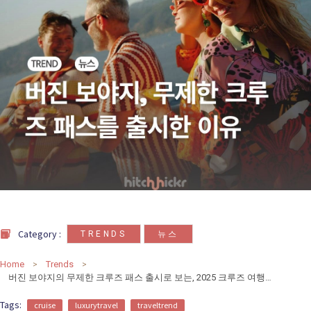
카
테
고
리
칼럼
92
인터뷰
3
,
Category :
TRENDS
뉴스
Home
Trends
버진 보야지의 무제한 크루즈 패스 출시로 보는, 2025 크루즈 여행 트렌드
Tags:
cruise
luxurytravel
traveltrend