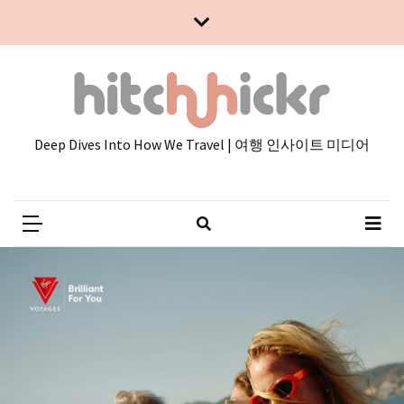
Skip
Skip
to
to
content
content
Deep Dives Into How We Travel | 여행 인사이트 미디어